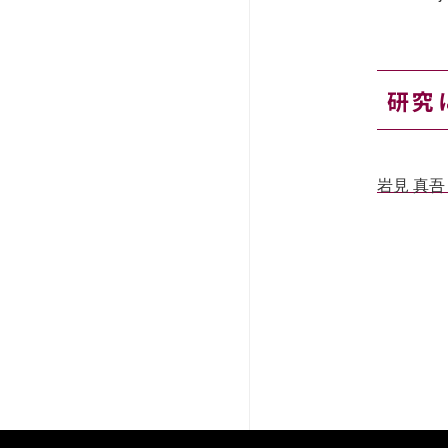
研究
岩見 真