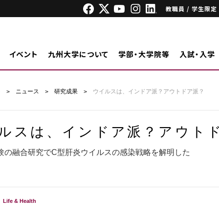
教職員 / 学生限定
イベント
九州大学について
学部・大学院等
入試・入学
ジ
ニュース
研究成果
ウイルスは、インドア派？アウトドア派？
ルスは、インドア派？アウト
験の融合研究でC型肝炎ウイルスの感染戦略を解明した
Life & Health