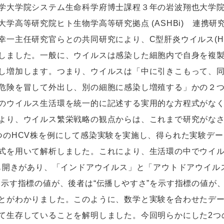
大学院システム生命科学府博士課程３年の岩波翔也大学院
大学高等研究院ヒト生物学高等研究拠点 (ASHBi) 連携
幸一主任研究官らとの共同研究により、C型肝炎ウイルス(H
しました。一般に、ウイルスは感染した細胞内で自身を複
し増加します。つまり、ウイルスは「中に引きこもって、
危険を冒して外出し、別の細胞に感染し増殖する」かの２
のウイルス生活環を統一的に記述する実用的な方程式がなく
より、ウイルス繁栄戦略の観点からは、これまで研究がな
つのHCV株を例にして感染実験を実施し、得られた実験デ
式を用いて解析しました。これにより、生活環の中でウイル
倍も開きがあり、「インドアウイルス」と「アウトドアウイル
を示す指標の値が、後者は“伝播しやすさ”を示す指標の値が
とがわかりました。このように、数学と実験を合わせたデ
て生存していることを解明しました。今回明らかにした2つ