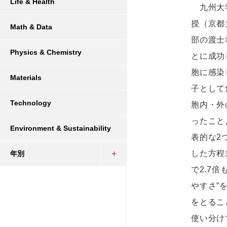
Life & Health
九州大学
授（京都
Math & Data
部の渡士
Physics & Chemistry
とに成功
胞に感染
Materials
子として
Technology
胞内・外
ったこと
Environment & Sustainability
表的な2
した方程
年別
で2.7
やすさ”
をとるこ
使い分け