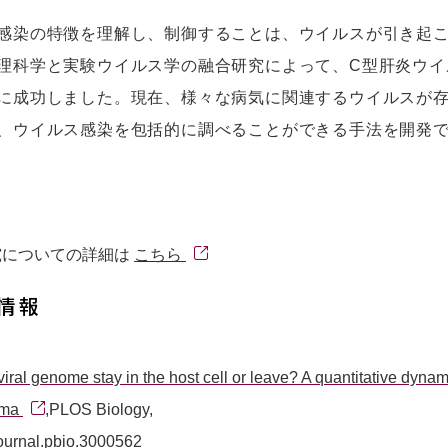
感染の特徴を理解し、制御することは、ウイルスが引き起
理科学と実験ウイルス学の融合研究によって、C型肝炎ウイ
に成功しました。現在、様々な病気に関連するウイルスが
、ウイルス感染を包括的に調べることができる手法を開発
究についての詳細は
こちら
情報
iral genome stay in the host cell or leave? A quantitative dynam
mma
,PLOS Biology,
ournal.pbio.3000562