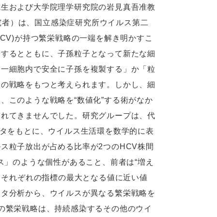
生および大学院理学研究院の岩見真吾准教
研究者）は、国立感染症研究所ウイルス第二
CV)が持つ繁栄戦略の一端を解き明かすこ
製するとともに、子孫粒子となって新たな細
同一細胞内で安全に子孫を複製する」か「粒
つの戦略をもつと考えられます。しかし、細
、このような戦略を“数値化”する術がなか
されてきませんでした。研究グループは、代
ータをもとに、ウイルス生活環を数学的に表
ス粒子放出が占める比率が2つのHCV株間
ス」のような個性があること、前者は“増え
、それぞれの指標の最大となる値に近い値
ータ分析から、ウイルスが異なる繁栄戦略を
の繁栄戦略は、持続感染するその他のウイ