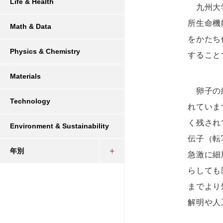
Life & Health
九州大
所生命機
Math & Data
をかたち
Physics & Chemistry
すること
Materials
卵子の細
Technology
れていま
く残され
Environment & Sustainability
伝子（転
年別
急激に細
らしても
までより
解明や人