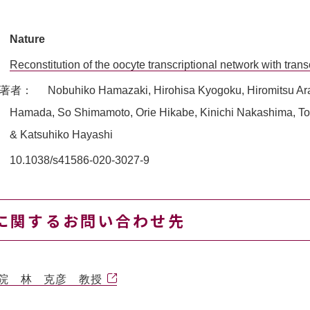
Nature
Reconstitution of the oocyte transcriptional network with transc
著者：
Nobuhiko Hamazaki, Hirohisa Kyogoku, Hiromitsu Ara
Hamada, So Shimamoto, Orie Hikabe, Kinichi Nakashima, Tomo
& Katsuhiko Hayashi
10.1038/s41586-020-3027-9
に関するお問い合わせ先
院 林 克彦 教授