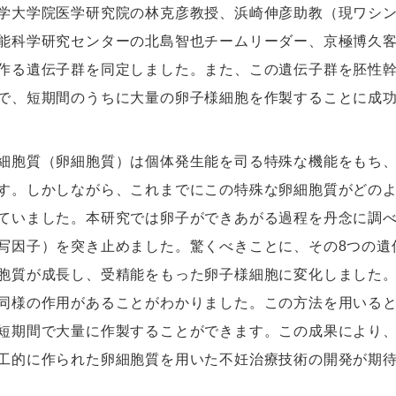
学大学院医学研究院の林克彦教授、浜崎伸彦助教（現ワシント
能科学研究センターの北島智也チームリーダー、京極博久
作る遺伝子群を同定しました。また、この遺伝子群を胚性幹(E
で、短期間のうちに大量の卵子様細胞を作製することに成
胞質（卵細胞質）は個体発生能を司る特殊な機能をもち、
す。しかしながら、これまでにこの特殊な卵細胞質がどの
ていました。本研究では卵子ができあがる過程を丹念に調べ
写因子）を突き止めました。驚くべきことに、その8つの遺伝
胞質が成長し、受精能をもった卵子様細胞に変化しました。
同様の作用があることがわかりました。この方法を用いる
短期間で大量に作製することができます。この成果により
工的に作られた卵細胞質を用いた不妊治療技術の開発が期