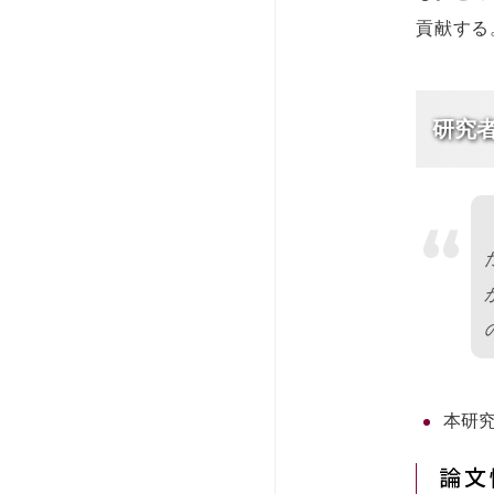
貢献する
研究
“
本研
論文