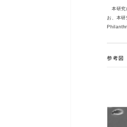
本研究成
お、本研
Philan
参考図