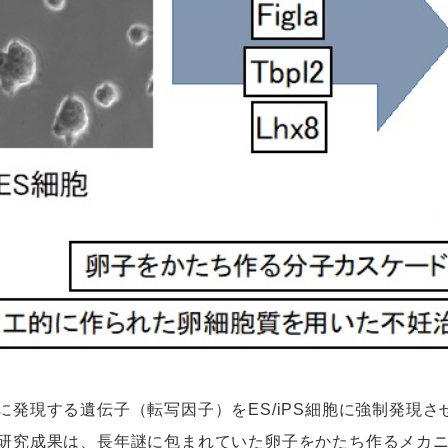
に発現する遺伝子（転写因子）をES/iPS細胞に強制発現
研究成果は、長年謎に包まれていた卵子をかたち作るメカ