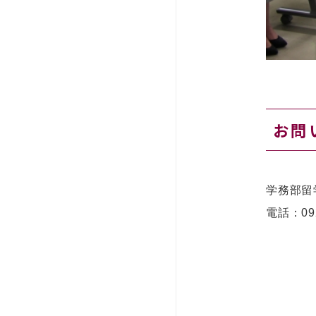
お問
学務部留
電話：
09