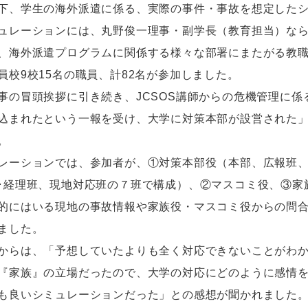
下、学生の海外派遣に係る、実際の事件・事故を想定した
レーションには、丸野俊一理事・副学長（教育担当）なら
、海外派遣プログラムに関係する様々な部署にまたがる教職
員校9校15名の職員、計82名が参加しました。
の冒頭挨拶に引き続き、JCSOS講師からの危機管理に係
込まれたという一報を受け、大学に対策本部が設営された
。
ーションでは、参加者が、①対策本部役（本部、広報班、
･経理班、現地対応班の７班で構成）、②マスコミ役、③家
的にはいる現地の事故情報や家族役・マスコミ役からの問
ました。
らは、「予想していたよりも全く対応できないことがわか
『家族』の立場だったので、大学の対応にどのように感情
も良いシミュレーションだった」との感想が聞かれました