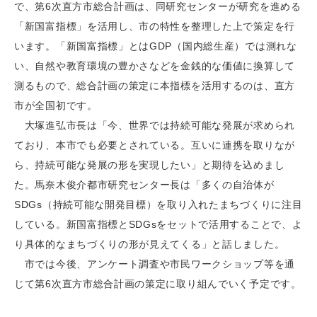
で、第6次直方市総合計画は、同研究センターが研究を進める
「新国富指標」を活用し、市の特性を整理した上で策定を行
います。「新国富指標」とはGDP（国内総生産）では測れな
い、自然や教育環境の豊かさなどを金銭的な価値に換算して
測るもので、総合計画の策定に本指標を活用するのは、直方
市が全国初です。
大塚進弘市長は「今、世界では持続可能な発展が求められ
ており、本市でも必要とされている。互いに連携を取りなが
ら、持続可能な発展の形を実現したい」と期待を込めまし
た。馬奈木俊介都市研究センター長は「多くの自治体が
SDGs（持続可能な開発目標）を取り入れたまちづくりに注目
している。新国富指標とSDGsをセットで活用することで、よ
り具体的なまちづくりの形が見えてくる」と話しました。
市では今後、アンケート調査や市民ワークショップ等を通
じて第6次直方市総合計画の策定に取り組んでいく予定です。