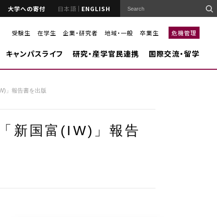
大学への寄付
日本語
ENGLISH
受験生
在学生
企業・研究者
地域・一般
卒業生
危機管理
キャンパスライフ
研究・産学官民連携
国際交流・留学
W)」報告書を出版
「新国富(IW)」報告