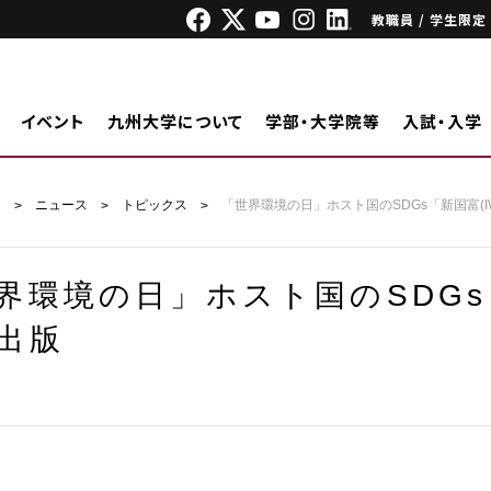
教職員 / 学生限定
イベント
九州大学について
学部・大学院等
入試・入学
ジ
ニュース
トピックス
「世界環境の日」ホスト国のSDGs「新国富(I
界環境の日」ホスト国のSDGs
出版