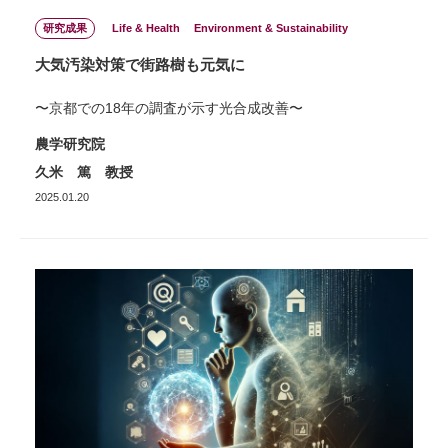
研究成果
Life & Health
Environment & Sustainability
大気汚染対策で街路樹も元気に
〜京都での18年の調査が示す光合成改善〜
農学研究院
久米 篤 教授
2025.01.20