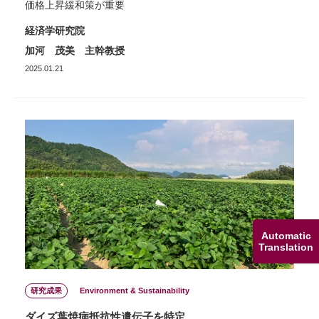
価格上昇緩和策が重要
経済学研究院
加河 茂美 主幹教授
2025.01.21
Automatic
Translation
研究成果
Environment & Sustainability
ダイズ葉焼病抵抗性遺伝子を特定