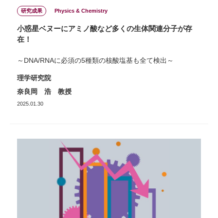
研究成果
Physics & Chemistry
小惑星ベヌーにアミノ酸など多くの生体関連分子が存
在！
～DNA/RNAに必須の5種類の核酸塩基も全て検出～
理学研究院
奈良岡 浩 教授
2025.01.30