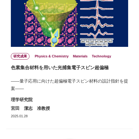
研究成果
Physics & Chemistry
Materials
Technology
色素集合材料を用いた光捕集電子スピン超偏極
――量子応用に向けた超偏極電子スピン材料の設計指針を提
案――
理学研究院
宮田 潔志 准教授
2025.01.28