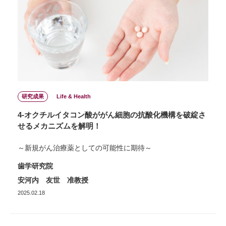
研究成果
Life & Health
4-オクチルイタコン酸ががん細胞の抗酸化機構を破綻さ
せるメカニズムを解明！
～新規がん治療薬としての可能性に期待～
歯学研究院
安河内 友世 准教授
2025.02.18