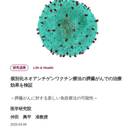
研究成果
Life & Health
個別化ネオアンチゲンワクチン療法の膵臓がんでの治療
効果を検証
～膵臓がんに対する新しい免疫療法の可能性～
医学研究院
仲田 興平 准教授
2025.04.09