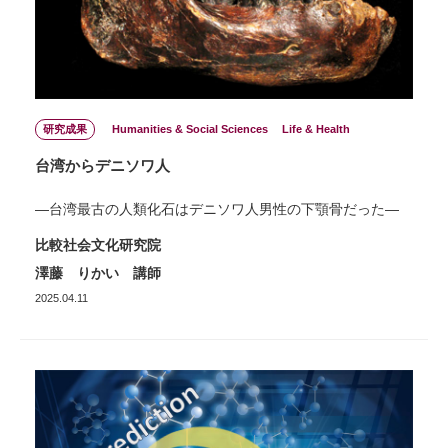
研究成果
Humanities & Social Sciences
Life & Health
台湾からデニソワ人
—台湾最古の人類化石はデニソワ人男性の下顎骨だった—
比較社会文化研究院
澤藤 りかい 講師
2025.04.11