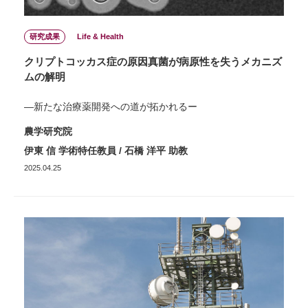
研究成果
Life & Health
クリプトコッカス症の原因真菌が病原性を失うメカニズ
ムの解明
―新たな治療薬開発への道が拓かれるー
農学研究院
伊東 信 学術特任教員 / 石橋 洋平 助教
2025.04.25