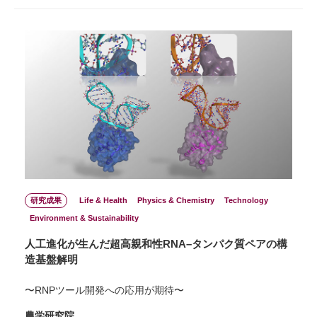
研究成果
Life & Health
Physics & Chemistry
Technology
Environment & Sustainability
人工進化が生んだ超高親和性RNA–タンパク質ペアの構
造基盤解明
〜RNPツール開発への応用が期待〜
農学研究院