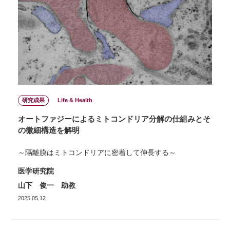
研究成果
Life & Health
オートファジーによるミトコンドリア分解の仕組みとそ
の微細構造を解明
～隔離膜はミトコンドリアに密着して伸長する～
医学研究院
山下 俊一 助教
2025.05.12