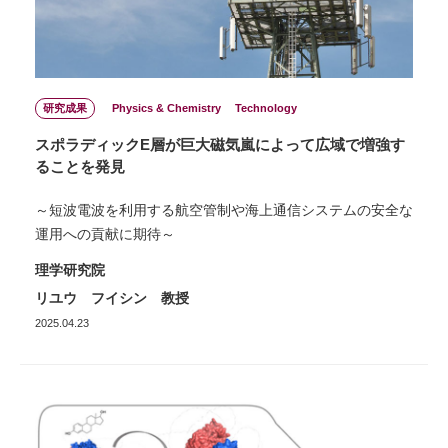
研究成果
Physics & Chemistry
Technology
スポラディックE層が巨大磁気嵐によって広域で増強す
ることを発見
～短波電波を利用する航空管制や海上通信システムの安全な
運用への貢献に期待～
理学研究院
リユウ フイシン 教授
2025.04.23