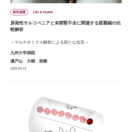
研究成果
Life & Health
原発性サルコペニアと末期腎不全に関連する筋萎縮の比
較解析
～マルチオミクス解析による新たな知見～
九州大学病院
瀬戸山 大樹 助教
2025.04.14