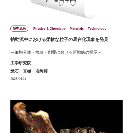
研究成果
Physics & Chemistry
Materials
Technology
拍動流中における柔軟な粒子の局在化現象を発見
～細胞分離・検診・創薬における新戦略の提示～
工学研究院
武石 直樹 准教授
2025.04.11