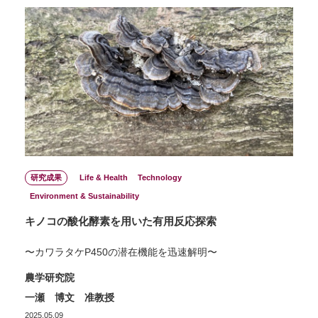
研究成果
Life & Health
Technology
Environment & Sustainability
キノコの酸化酵素を用いた有用反応探索
〜カワラタケP450の潜在機能を迅速解明〜
農学研究院
一瀬 博文 准教授
2025.05.09