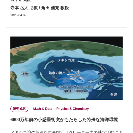
寺本 岳大 助教 / 角田 佳充 教授
2025.04.09
研究成果
Math & Data
Physics & Chemistry
6600万年前の小惑星衝突がもたらした特殊な海洋環境
メキシコ湾の急速な生命復活はクレーター内の熱水活動によ