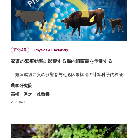
研究成果
Physics & Chemistry
家畜の繁殖効率に影響する腸内細菌叢を予測する
～繁殖成績に負の影響を与える因果構造の計算科学的検証～
農学研究院
髙橋 秀之 准教授
2025.04.10