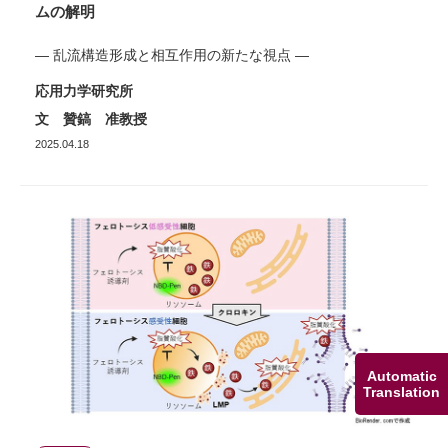
ムの解明
— 乱流構造形成と相互作用の新たな視点 —
応用力学研究所
文 贊鎬 准教授
2025.04.18
Automatic
Translation