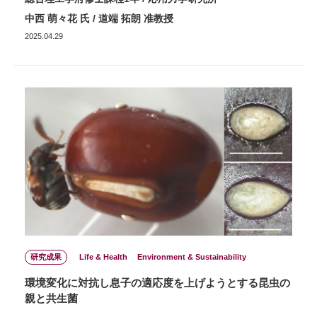
中西 萌々花 氏 / 道端 拓朗 准教授
2025.04.29
研究成果
Life & Health
Environment & Sustainability
環境変化に対抗し息子の適応度を上げようとする昆虫の
親と共生菌