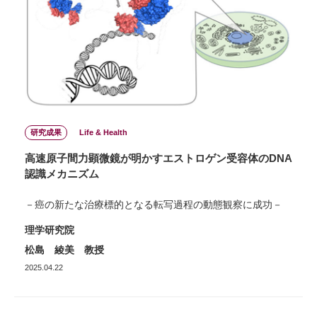
研究成果
Life & Health
高速原子間力顕微鏡が明かすエストロゲン受容体のDNA
認識メカニズム
－癌の新たな治療標的となる転写過程の動態観察に成功－
理学研究院
松島 綾美 教授
2025.04.22