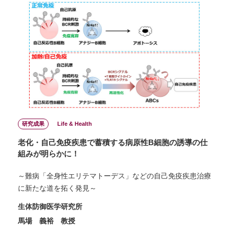
研究成果
Life & Health
老化・自己免疫疾患で蓄積する病原性B細胞の誘導の仕
組みが明らかに！
～難病「全身性エリテマトーデス」などの自己免疫疾患治療
に新たな道を拓く発見～
生体防御医学研究所
馬場 義裕 教授