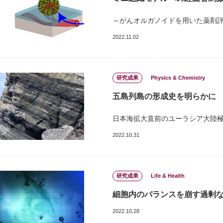
～がんオルガノイドを用いた薬剤
2022.11.02
研究成果
Physics & Chemistry
五島列島の形成史を明らかに
日本海拡大直前のユーラシア大陸
2022.10.31
研究成果
Life & Health
細胞内のバランスを崩す過剰
2022.10.28