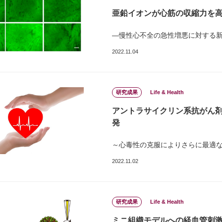
亜鉛イオンが⼼筋の収縮⼒を
―慢性⼼不全の急性増悪に対する
2022.11.04
研究成果
Life & Health
アントラサイクリン系抗がん
発
～心毒性の克服によりさらに最適な
2022.11.02
研究成果
Life & Health
ミニ組織モデルへの経血管刺