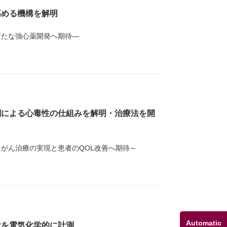
⾼める機構を解明
新たな強⼼薬開発へ期待―
剤による心毒性の仕組みを解明・治療法を開
がん治療の実現と患者のQOL改善へ期待～
Automatic
激を電気化学的に計測