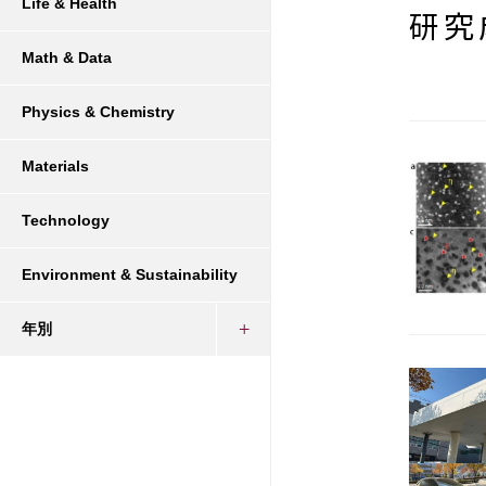
Life & Health
研究
Math & Data
Physics & Chemistry
Materials
Technology
Environment & Sustainability
年別