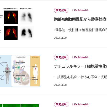
研究成果
Life & Health
胸部X線動態撮影から肺塞栓症
-世界初！慢性肺血栓塞栓性肺高血
2022.11.09
研究成果
Life & Health
ナチュラルキラーT細胞活性化
～拡張型心筋症に伴う心不全に光
2022.11.08
研究成果
Life & Health