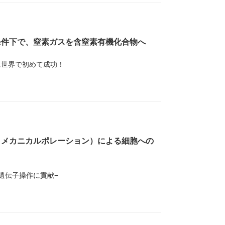
条件下で、窒素ガスを含窒素有機化合物へ
に世界で初めて成功！
ロメカニカルポレーション）による細胞への
遺伝⼦操作に貢献−