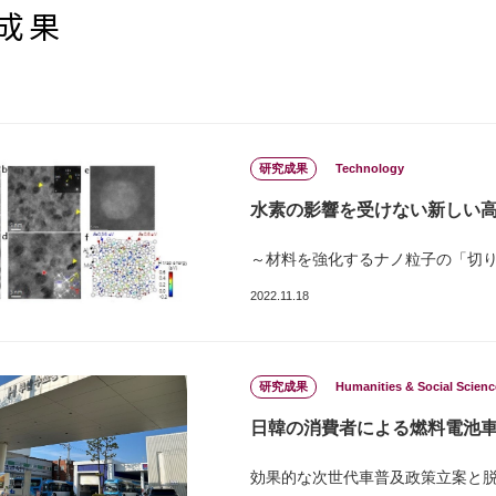
成果
研究成果
Technology
水素の影響を受けない新しい
～材料を強化するナノ粒子の「切
2022.11.18
研究成果
Humanities & Social Scienc
日韓の消費者による燃料電池
効果的な次世代車普及政策立案と