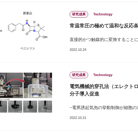
研究成果
Technology
常温常圧の極めて温和な反応
直接的かつ触媒的に変換すること
2022.10.24
研究成果
Technology
電気機械的穿孔法（エレクト
分⼦導⼊促進
−電界誘起気泡の挙動制御が細胞の
2022.10.21