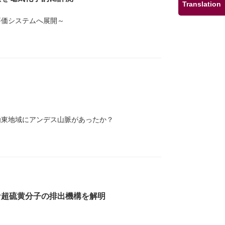
Translation
評価システムへ展開～
極東地域にアンデス山脈があったか？
な超硫⻩分⼦の排出機構を解明