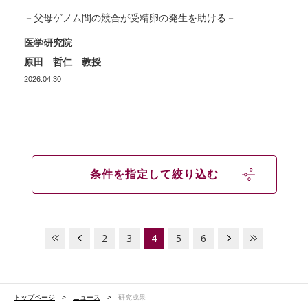
－父母ゲノム間の競合が受精卵の発生を助ける－
医学研究院
原田 哲仁 教授
2026.04.30
条件を指定して絞り込む
2
3
4
5
6
トップページ
ニュース
研究成果