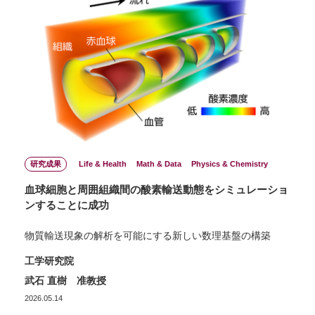
研究成果
Life & Health
Math & Data
Physics & Chemistry
血球細胞と周囲組織間の酸素輸送動態をシミュレーショ
ンすることに成功
物質輸送現象の解析を可能にする新しい数理基盤の構築
工学研究院
武石 直樹 准教授
2026.05.14