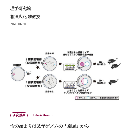
理学研究院
相澤広記 准教授
2026.04.30
研究成果
Life & Health
命の始まりは父母ゲノムの「別居」から