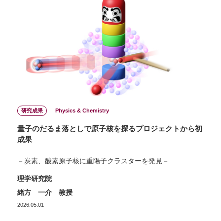
研究成果
Physics & Chemistry
量子のだるま落としで原子核を探るプロジェクトから初
成果
－炭素、酸素原子核に重陽子クラスターを発見－
理学研究院
緒方 一介 教授
2026.05.01