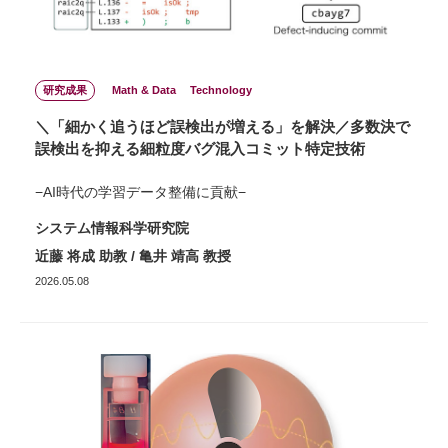
研究成果
Math & Data
Technology
＼「細かく追うほど誤検出が増える」を解決／多数決で
誤検出を抑える細粒度バグ混入コミット特定技術
−AI時代の学習データ整備に貢献−
システム情報科学研究院
近藤 将成 助教 / 亀井 靖高 教授
2026.05.08