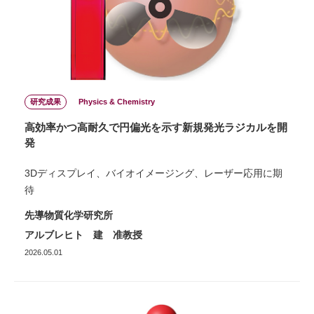
研究成果
Physics & Chemistry
高効率かつ高耐久で円偏光を示す新規発光ラジカルを開
発
3Dディスプレイ、バイオイメージング、レーザー応用に期
待
先導物質化学研究所
アルブレヒト 建 准教授
2026.05.01