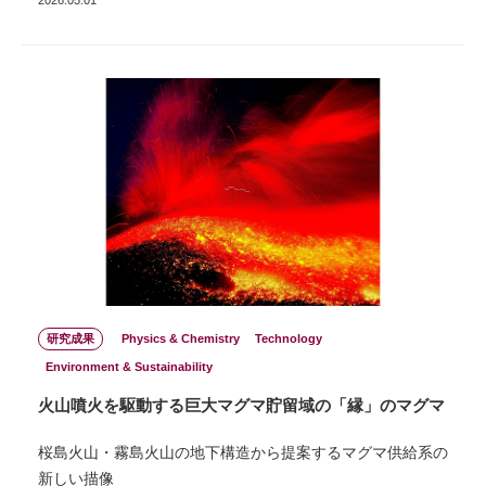
2026.05.01
研究成果
Physics & Chemistry
Technology
Environment & Sustainability
火山噴火を駆動する巨大マグマ貯留域の「縁」のマグマ
桜島火山・霧島火山の地下構造から提案するマグマ供給系の
新しい描像