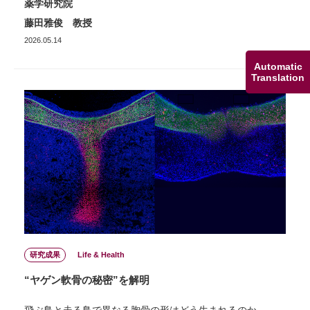
薬学研究院
藤田雅俊 教授
2026.05.14
Automatic
Translation
研究成果
Life & Health
“ヤゲン軟骨の秘密”を解明
飛ぶ鳥と走る鳥で異なる胸骨の形はどう生まれるのか