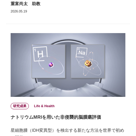
重富尚太 助教
2026.05.19
研究成果
Life & Health
ナトリウムMRIを用いた非侵襲的脳腫瘍評価
星細胞腫（IDH変異型）を検出する新たな方法を世界で初め