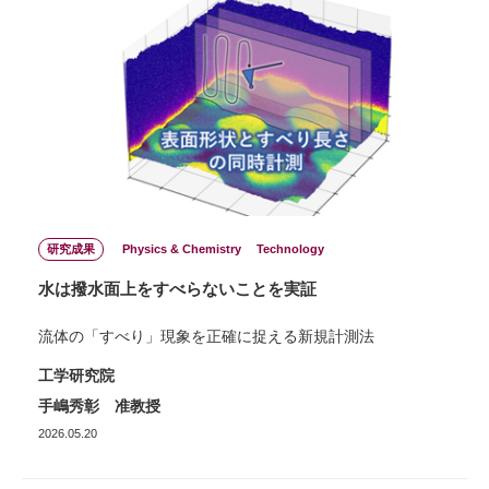
研究成果
Physics & Chemistry
Technology
水は撥水面上をすべらないことを実証
流体の「すべり」現象を正確に捉える新規計測法
工学研究院
手嶋秀彰 准教授
2026.05.20