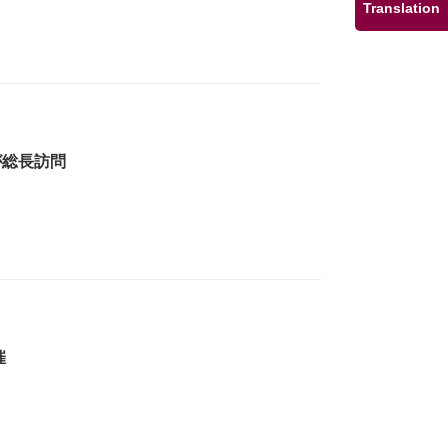
Translation
が総長訪問
催