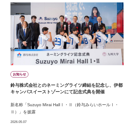
お知らせ
鈴与株式会社とのネーミングライツ締結を記念し、伊都
キャンパスイーストゾーンにて記念式典を開催
新名称「Suzuyo Mirai HallⅠ・Ⅱ（鈴与みらいホールⅠ・
Ⅱ）」を披露
2026.05.07