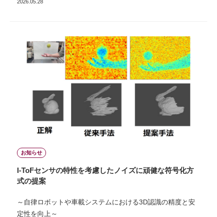
2026.05.28
お知らせ
I-ToFセンサの特性を考慮したノイズに頑健な符号化方
式の提案
～自律ロボットや車載システムにおける3D認識の精度と安
定性を向上～