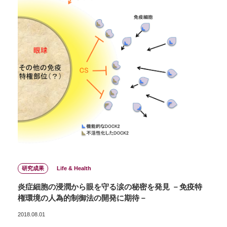
研究成果
Life & Health
炎症細胞の浸潤から眼を守る涙の秘密を発見 －免疫特
権環境の人為的制御法の開発に期待－
2018.08.01