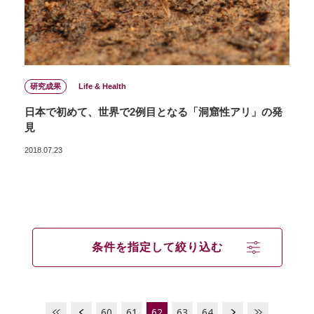
研究成果
Life & Health
日本で初めて、世界で2例目となる「洞窟性アリ」の発
見
2018.07.23
条件を指定して絞り込む
60
61
62
63
64