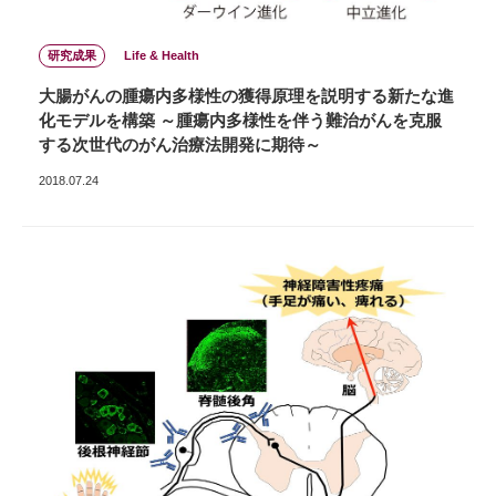
研究成果
Life & Health
大腸がんの腫瘍内多様性の獲得原理を説明する新たな進
化モデルを構築 ～腫瘍内多様性を伴う難治がんを克服
する次世代のがん治療法開発に期待～
2018.07.24