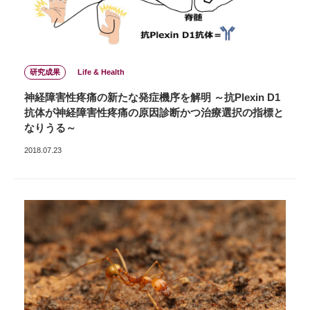
研究成果
Life & Health
神経障害性疼痛の新たな発症機序を解明 ～抗Plexin D1
抗体が神経障害性疼痛の原因診断かつ治療選択の指標と
なりうる～
2018.07.23