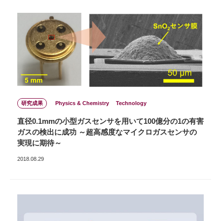
研究成果
Physics & Chemistry
Technology
直径0.1mmの小型ガスセンサを用いて100億分の1の有害
ガスの検出に成功 ～超高感度なマイクロガスセンサの
実現に期待～
2018.08.29