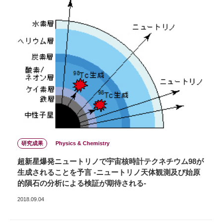
研究成果
Physics & Chemistry
超新星爆発ニュートリノで宇宙核時計テクネチウム98が
生成されることを予言 -ニュートリノ天体観測及び始原
的隕石の分析による検証が期待される-
2018.09.04