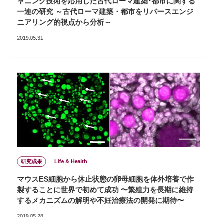
ャニング技術を応用した古代ローマ建築･都市に関する
一連の研究 ～古代ローマ建築・都市をリバースエンジ
ニアリング的視点から分析～
2019.05.31
研究成果
Life & Health
マウスES細胞から休止状態の卵母細胞を体外培養で作
製することに世界で初めて成功 〜繁殖力を長期に維持
するメカニズムの解明や不妊治療法の開発に期待〜
2019.05.28