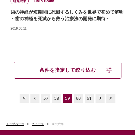
研究成果
Life & Health
歯の神経が短期間に死滅するしくみを世界で初めて解明
～歯の神経を死滅から救う治療法の開発に期待～
2019.03.11
条件を指定して絞り込む
57
58
59
60
61
トップページ
ニュース
研究成果