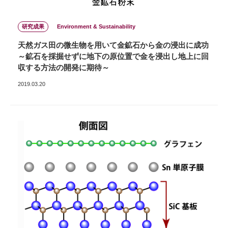
研究成果
Environment & Sustainability
天然ガス田の微生物を用いて金鉱石から金の浸出に成功
～鉱石を採掘せずに地下の原位置で金を浸出し地上に回
収する方法の開発に期待～
2019.03.20