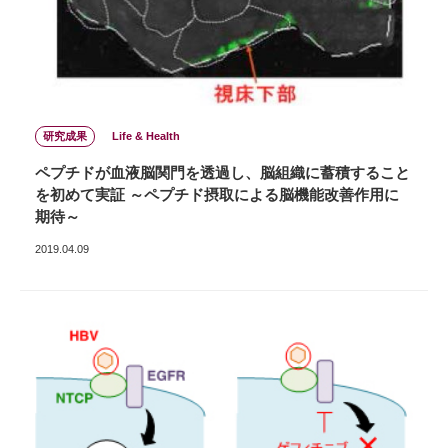
研究成果
Life & Health
ペプチドが血液脳関門を透過し、脳組織に蓄積すること
を初めて実証 ～ペプチド摂取による脳機能改善作用に
期待～
2019.04.09