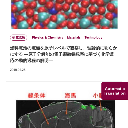
研究成果
Physics & Chemistry
Materials
Technology
燃料電池の電極を原子レベルで観察し、理論的に明らか
にする ―原子分解能の電子顕微鏡観察に基づく化学反
応の動的過程の解明―
2019.04.26
Automatic
Translation