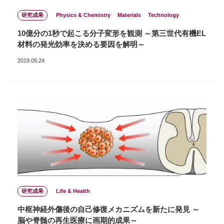
研究成果
Physics & Chemistry
Materials
Technology
10億分の1秒で起こる分子変形を観測 ～第三世代有機EL
材料の発光効率を決める要因を解明～
2019.05.24
研究成果
Life & Health
中枢神経外傷後の自己修復メカニズムを新たに発見 ～
脳や脊髄の再生医療に画期的成果～