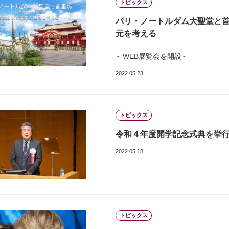
トピックス
パリ・ノートルダム大聖堂と首
元を考える
～WEB展覧会を開設～
2022.05.23
トピックス
令和４年度開学記念式典を挙
2022.05.18
トピックス