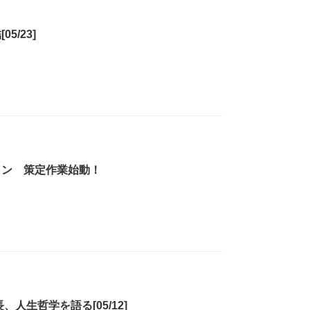
/23]
イン 策定作業始動！
人生哲学を語る[05/12]