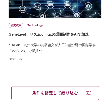
研究成果
Technology
GenéLive!：リズムゲームの譜面制作をAIで加速
〜KLab・九州大学の共著論文が人工知能分野の国際学会
「AAAI-23」で採択〜
2022.12.26
条件を指定して絞り込む