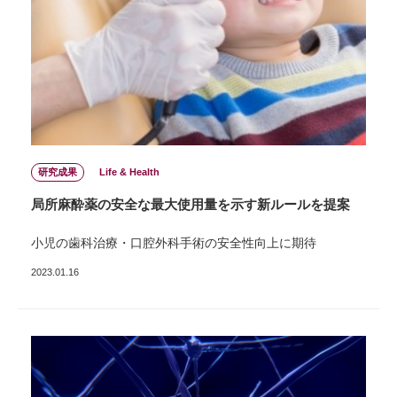
研究成果
Life & Health
局所⿇酔薬の安全な最⼤使⽤量を⽰す新ルールを提案
⼩児の⻭科治療・⼝腔外科⼿術の安全性向上に期待
2023.01.16