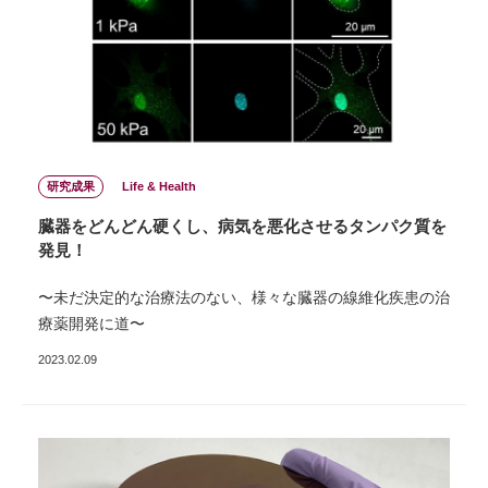
研究成果
Life & Health
臓器をどんどん硬くし、病気を悪化させるタンパク質を
発⾒！
〜未だ決定的な治療法のない、様々な臓器の線維化疾患の治
療薬開発に道〜
2023.02.09