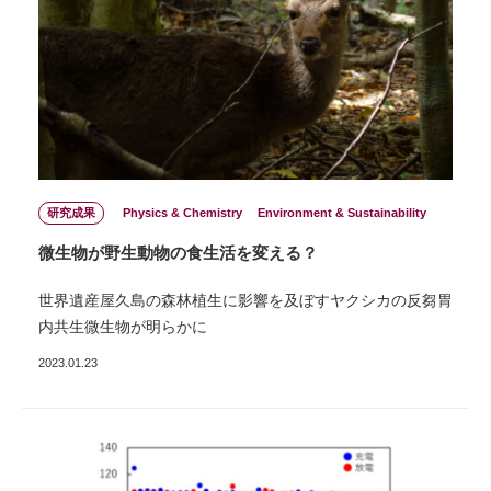
研究成果
Physics & Chemistry
Environment & Sustainability
微⽣物が野⽣動物の⾷⽣活を変える？
世界遺産屋久島の森林植⽣に影響を及ぼすヤクシカの反芻胃
内共⽣微⽣物が明らかに
2023.01.23