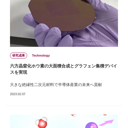
研究成果
Technology
六⽅晶窒化ホウ素の⼤⾯積合成とグラフェン集積デバイ
スを実現
⼤きな絶縁性⼆次元材料で半導体産業の未来へ貢献
2023.02.07