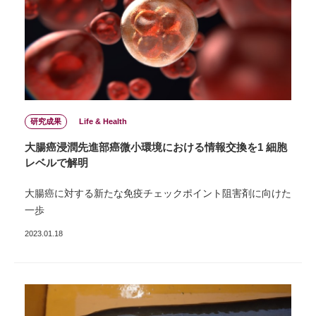
研究成果
Life & Health
⼤腸癌浸潤先進部癌微⼩環境における情報交換を1 細胞
レベルで解明
⼤腸癌に対する新たな免疫チェックポイント阻害剤に向けた
⼀歩
2023.01.18