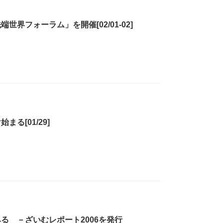
界フォーラム」を開催[02/01-02]
る[01/29]
る －ざいむレポート2006を発行