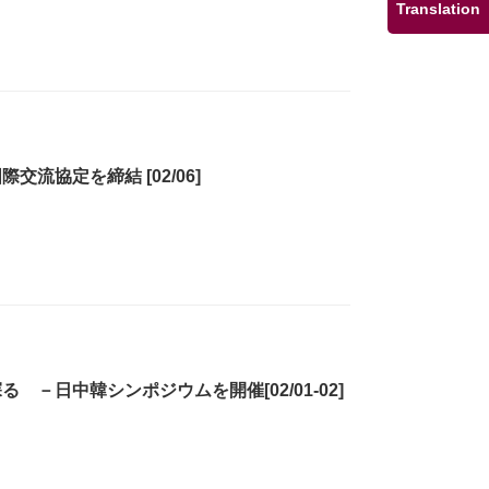
Translation
流協定を締結 [02/06]
－日中韓シンポジウムを開催[02/01-02]